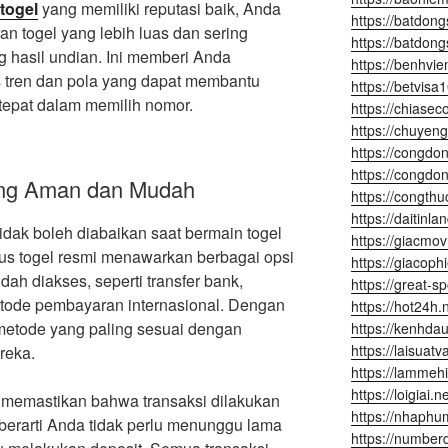
togel
yang memiliki reputasi baik, Anda
https://batdon
n togel yang lebih luas dan sering
https://batdon
g hasil undian. Ini memberi Anda
https://benhvi
 tren dan pola yang dapat membantu
https://betvisa
tepat dalam memilih nomor.
https://chiasec
https://chuyen
https://congd
https://congdo
ang Aman dan Mudah
https://congth
https://daitinla
idak boleh diabaikan saat bermain togel
https://giacmo
us togel resmi menawarkan berbagai opsi
https://giacoph
 diakses, seperti transfer bank,
https://great-sp
etode pembayaran internasional. Dengan
https://hot24h.n
 metode yang paling sesuai dengan
https://kenhda
https://laisua
reka.
https://lammeh
https://loigiai.ne
uga memastikan bahwa transaksi dilakukan
https://nhaphu
 berarti Anda tidak perlu menunggu lama
https://numberd