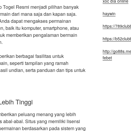
xóc đĩa online
o Togel Resmi menjadi pilihan banyak
ain dari mana saja dan kapan saja.
haywin
, Anda dapat mengakses permainan
https://789clubb
 baik itu komputer, smartphone, atau
 untuk memberikan pengalaman bermain
https://b52club
n.
http://go88s.m
berikan berbagai fasilitas untuk
febet
n, seperti tampilan yang ramah
 hasil undian, serta panduan dan tips untuk
ebih Tinggi
mberikan peluang menang yang lebih
 abal-abal. Situs yang memiliki lisensi
permainan berdasarkan pada sistem yang