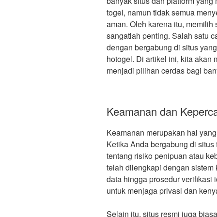
banyak situs dan platform yang
togel, namun tidak semua meny
aman. Oleh karena itu, memilih 
sangatlah penting. Salah satu c
dengan bergabung di situs yang m
hotogel. Di artikel ini, kita a
menjadi pilihan cerdas bagi ba
Keamanan dan Keperca
Keamanan merupakan hal yang ut
Ketika Anda bergabung di situs 
tentang risiko penipuan atau keb
telah dilengkapi dengan sistem 
data hingga prosedur verifikasi i
untuk menjaga privasi dan ken
Selain itu, situs resmi juga bi