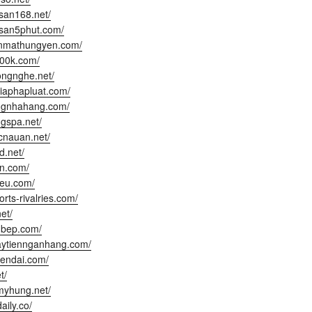
gsan168.net/
gsan5phut.com/
enmathungyen.com/
100k.com/
ongnghe.net/
giaphapluat.com/
ongnhahang.com/
ngspa.net/
ucnauan.net/
nd.net/
vn.com/
ieu.com/
orts-rivalries.com/
et/
ubep.com/
tvaytiennganhang.com/
iendai.com/
t/
myhung.net/
aily.co/