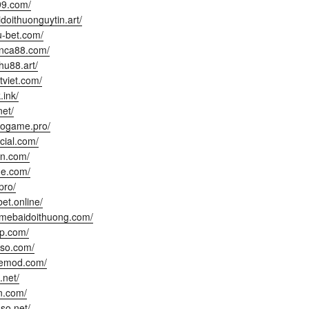
99.com/
doithuonguytin.art/
u-bet.com/
anca88.com/
hu88.art/
tviet.com/
.ink/
net/
inogame.pro/
icial.com/
vn.com/
me.com/
pro/
bet.online/
amebaidoithuong.com/
ep.com/
tso.com/
memod.com/
.net/
n.com/
so.net/