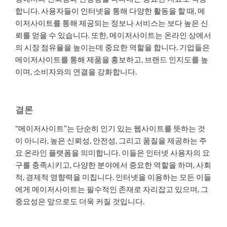
합니다. 사용자들이 인터넷을 통해 다양한 활동을 할 때, 메
이저사이트를 통해 제공되는 정보나 서비스는 보다 높은 신
뢰를 얻을 수 있습니다. 또한, 메이저사이트는 온라인 상에서
의 시장 점유율을 높이는데 중요한 역할을 합니다. 기업들은
메이저사이트를 통해 제품을 홍보하고, 브랜드 인지도를 높
이며, 소비자와의 연결을 강화합니다.
결론
“메이저사이트”는 단순히 인기 있는 웹사이트를 뜻하는 것
이 아니라, 높은 신뢰성, 안전성, 그리고 품질을 제공하는 주
요 온라인 플랫폼을 의미합니다. 이들은 인터넷 사용자의 요
구를 충족시키고, 다양한 분야에서 중요한 역할을 하며, 사회
적, 경제적 영향력을 미칩니다. 인터넷을 이용하는 모든 이들
에게 메이저사이트는 필수적인 존재로 자리잡고 있으며, 그
중요성은 앞으로도 더욱 커질 것입니다.