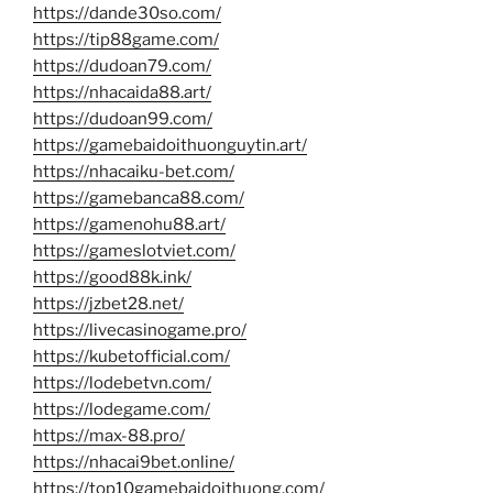
https://dande30so.com/
https://tip88game.com/
https://dudoan79.com/
https://nhacaida88.art/
https://dudoan99.com/
https://gamebaidoithuonguytin.art/
https://nhacaiku-bet.com/
https://gamebanca88.com/
https://gamenohu88.art/
https://gameslotviet.com/
https://good88k.ink/
https://jzbet28.net/
https://livecasinogame.pro/
https://kubetofficial.com/
https://lodebetvn.com/
https://lodegame.com/
https://max-88.pro/
https://nhacai9bet.online/
https://top10gamebaidoithuong.com/