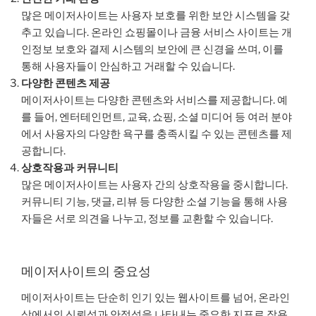
많은 메이저사이트는 사용자 보호를 위한 보안 시스템을 갖
추고 있습니다. 온라인 쇼핑몰이나 금융 서비스 사이트는 개
인정보 보호와 결제 시스템의 보안에 큰 신경을 쓰며, 이를
통해 사용자들이 안심하고 거래할 수 있습니다.
다양한 콘텐츠 제공
메이저사이트는 다양한 콘텐츠와 서비스를 제공합니다. 예
를 들어, 엔터테인먼트, 교육, 쇼핑, 소셜 미디어 등 여러 분야
에서 사용자의 다양한 욕구를 충족시킬 수 있는 콘텐츠를 제
공합니다.
상호작용과 커뮤니티
많은 메이저사이트는 사용자 간의 상호작용을 중시합니다.
커뮤니티 기능, 댓글, 리뷰 등 다양한 소셜 기능을 통해 사용
자들은 서로 의견을 나누고, 정보를 교환할 수 있습니다.
메이저사이트의 중요성
메이저사이트는 단순히 인기 있는 웹사이트를 넘어, 온라인
상에서의 신뢰성과 안정성을 나타내는 중요한 지표로 작용